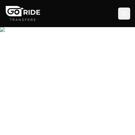
Профессиональные трансферы и
частное такси в Торонто
Забудьте о долгом ожидании в аэропорту Пирсон.
Забронируйте автомобиль с водителем заранее
для поездки в любую точку Торонто по
фиксированной цене.