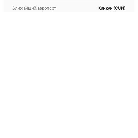
Ближайший аэропорт
Канкун (CUN)
Расстояние до аэропорта
18 км
Среднее время трансфера
30 минут
Известен
Пляжи
Забронируйте свой надежный трансфер в
Канкуне прямо сейчас
Фиксированная цена и гарантия подачи автомобиля в
любую точку города.
Получить Расчет