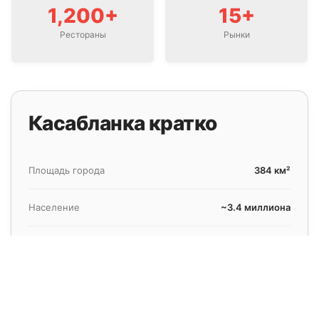
1,200+
15+
Рестораны
Рынки
Касабланка кратко
Площадь города
384 км²
Население
~3.4 миллиона
Ближайший аэропорт
Мухаммед V (CMN)
Расстояние до аэропорта
30 км
Среднее время трансфера
45–60 минут