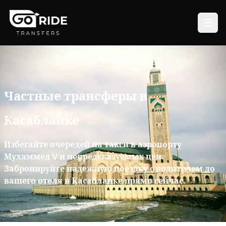
Частные трансферы в
Касабланке
Избегайте очередей на такси в аэропорту
Мухаммед V и непредсказуемых цен.
Забронируйте надежную поездку с водителем до
вашего отеля в Касабланке прямо сейчас.