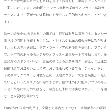
ライバーが到着ロビーでお名前を掲げてお待ちし、車両までスムーズに
ご案内いたします。24時間キャンセル無料の柔軟性とフライト追跡サ
ービスにより、万が一の遅延時にも安心して目的地へ向かうことができ
ます。
欧州の金融中心地であるこの街では、時間は非常に貴重です。タクシー
乗り場で時間を浪費することは、ビジネスや観光の機会損失に繋がりま
す。当社の専用送迎は、ドア・ツー・ドアの利便性を提供し、フランク
フルト市内のあらゆるホテルやオフィスへ最短ルートで移動します。多
言語対応のドライバーが、言葉の壁による誤解を防ぎ、安全かつ迅速に
目的地までお送りいたします。お子様連れの場合でも、チャイルドシー
トの事前リクエストが可能なため、現地のタクシーで安全装備が不足し
ているといったリスクを排除できます。信頼性の低い配車アプリのキャ
ンセル待ちに頼るのではなく、確定した予約で確実なスケジュールを組
むことが賢明な選択です。
Frankfurt 送迎の利用は、空港から市内だけでなく、近隣都市への長距