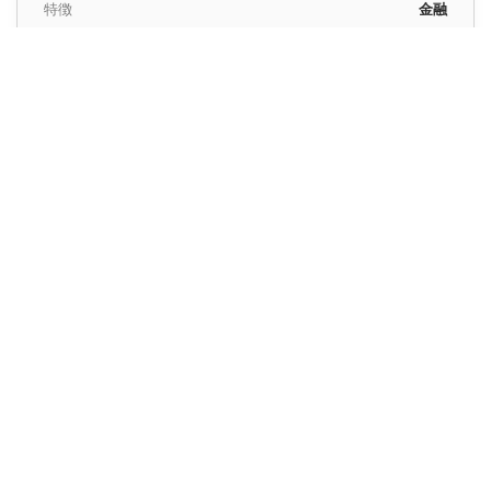
特徴
金融
Frankfurt での移動を確実に予約する
固定料金とプロのドライバーによる安心のドア・ツー・ドア
送迎を保証します。
見積もりを取得
フランクフルト市内での確実な移動手段