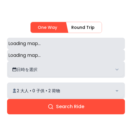
One Way
Round Trip
Loading map...
Loading map...
日時を選択
2 大人 • 0 子供 • 2 荷物
Search Ride