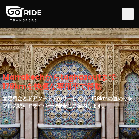
Marrakechからtaghazoutまで
178kmを快適な専用車で移動
固定料金とドアツードアのサービスで、178kmの道のりを
プロの認可ドライバーが安全にご案内します。