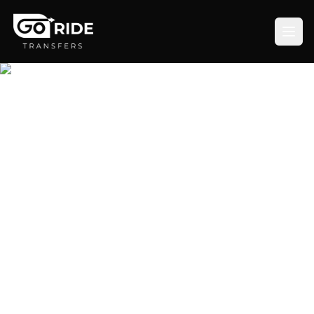
Traslados en el Aeropuerto
Internacional Rey Khalid (RUH)
Evite las esperas y el calor de Riad con un servicio
de transporte privado con precio garantizado y
recogida puntual.