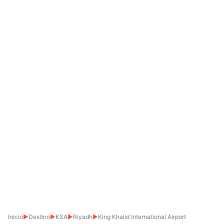
Inicio
▶
Destino
▶
KSA
▶
Riyadh
▶
King Khalid International Airport