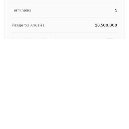
Terminales
5
Pasajeros Anuales
28,500,000
Distancia Centro Ciudad
35 km
Tiempo Medio Traslado
35-45 minutos
Ciudad Primaria Servida
Riad
¿Necesita un presupuesto rápido?
Obtenga precios en menos de 30 segundos
Ver Precio Ahora