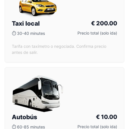
Taxi local
€
200.00
Precio total (solo ida)
⏱
30-40 minutes
Tarifa con taxímetro o negociada. Confirma precio
antes de salir.
Autobús
€
10.00
Precio total (solo ida)
⏱
60-85 minutes