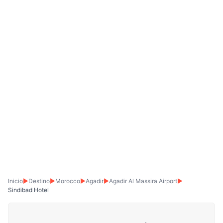
Inicio
▶
Destino
▶
Morocco
▶
Agadir
▶
Agadir Al Massira Airport
▶
Sindibad Hotel