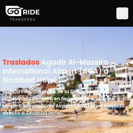
Traslados
Agadir Al-Massira
International Airport (AGA) a
Sindibad Hotel
Evita la incertidumbre de la fila de taxis. Tu
conductor te espera en llegadas de Agadir Al-
Massira International Airport (AGA) para traslado
directo a Sindibad Hotel.