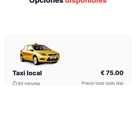
Opciones
disponibles
Taxi local
€
75.00
Precio total (solo ida)
⏱
60 minutes
Tarifa con taxímetro o negociada. Confirma precio
antes para evitar disputas.