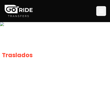
Traslados
Incheon International
Airport (ICN) a Grand Hyatt Seoul
Evita la incertidumbre de la fila de taxis. Tu
conductor te espera en llegadas de Incheon
International Airport (ICN) para traslado directo a
Grand Hyatt Seoul.