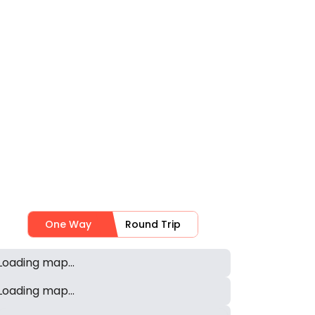
One Way
Round Trip
Loading map...
Loading map...