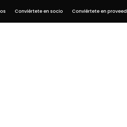
ros
Conviértete en socio
Conviértete en proveed