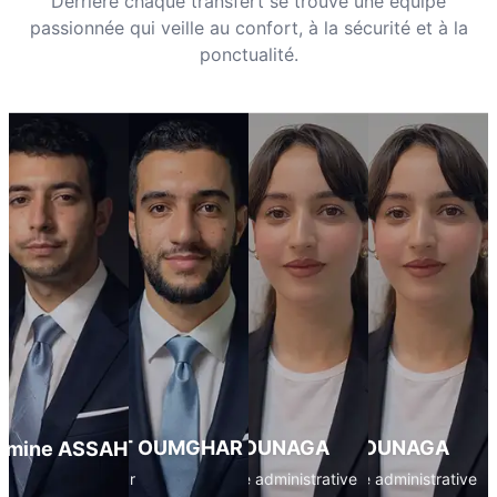
Derrière chaque transfert se trouve une équipe
passionnée qui veille au confort, à la sécurité et à la
ponctualité.
khalid AIT OUMGHAR
Habiba BOUNAGA
Habiba BOUNAGA
Amine ASSAHMOUR
Co-fondateur
Responsable administrative
Responsable administrative