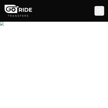
Transfert privé à l'Aéroport de
Düsseldorf (DUS)
Évitez les files d'attente interminables aux bornes
de taxi et rejoignez votre destination en Rhénanie
avec un chauffeur privé.