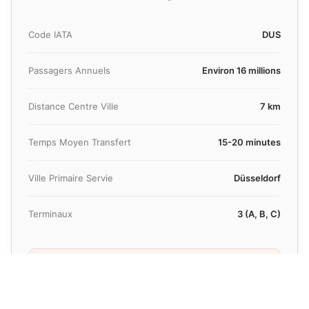
Code IATA
DUS
Passagers Annuels
Environ 16 millions
Distance Centre Ville
7 km
Temps Moyen Transfert
15-20 minutes
Ville Primaire Servie
Düsseldorf
Terminaux
3 (A, B, C)
Besoin d'un devis rapide ?
Obtenez un prix en moins de 30 secondes