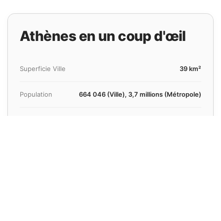
Athènes en un coup d'œil
Superficie Ville
39 km²
Population
664 046 (Ville), 3,7 millions (Métropole)
Aéroport Plus Proche
Athènes Elefthérios-Venizélos (ATH)
Distance Aéroport
33 km
Temps Moyen Transfert
40 minutes
Connu Pour
Histoire