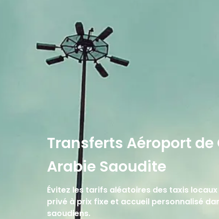
Transferts Aéroport de
Arabie Saoudite
Évitez les tarifs aléatoires des taxis locau
privé à prix fixe et accueil personnalisé d
saoudiens.