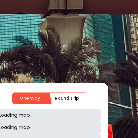
One Way
Round Trip
Loading map...
Loading map...