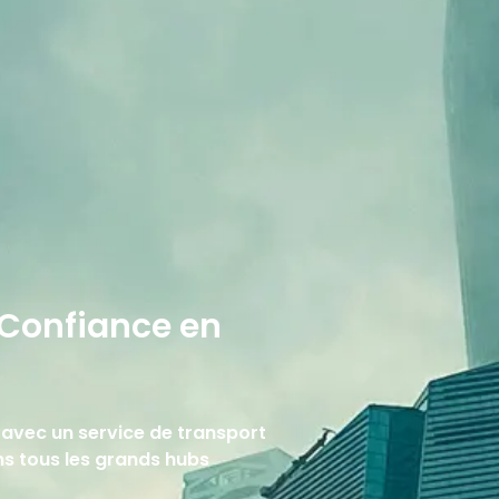
 Confiance en
x avec un service de transport
ans tous les grands hubs