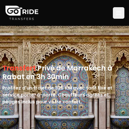
Transfert
Privé de Marrakech à
Rabat en 3h 30min
Profitez d'un trajet de 325 KM avec tarif fixe et
service porte-à-porte. Chauffeurs agréés et
péages inclus pour votre confort.