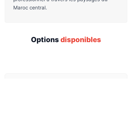
Maroc central.
Options
disponibles
Taxi local
€
150.00
Prix total (aller simple)
⏱
210