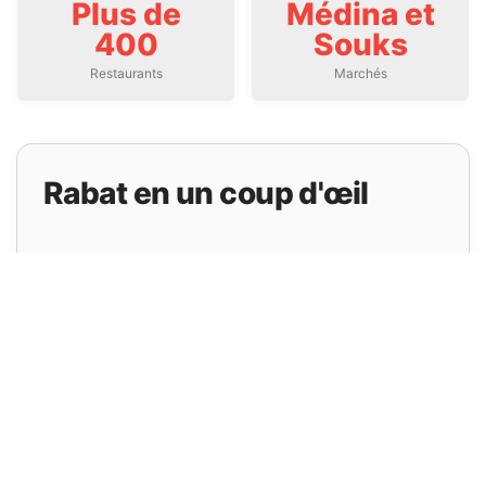
Plus de
Médina et
400
Souks
Restaurants
Marchés
Rabat en un coup d'œil
Superficie Ville
117 km²
Population
Environ 580 000
Aéroport Plus Proche
Aéroport de Rabat-Salé (RBA)
Distance Aéroport
10 km