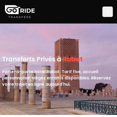
Transferts Privés à
Rabat
Porte-à-porte hôtel Rabat. Tarif fixe, accueil
personnalisé, sièges enfants disponibles. Réservez
votre trajet en ligne aujourd'hui.