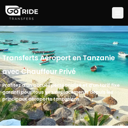
Transferts Aéroport en Tanzanie
avec Chauffeur Privé
Profitez d'un accueil personnalisé et d'un tarif fixe
garanti pour tous vos déplacements depuis les
principaux aéroports tanzaniens.