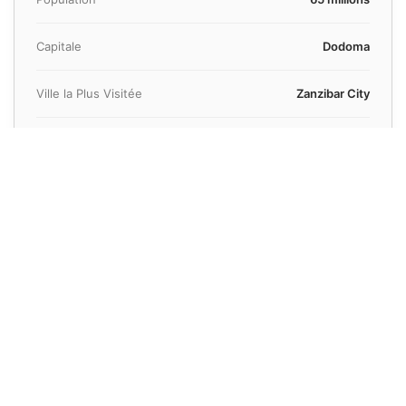
Capitale
Dodoma
Ville la Plus Visitée
Zanzibar City
Aéroport Principal
Aéroport International Julius Nyerere
Devise
Shilling tanzanien (TZS)
Langue(s) Officielle(s)
Swahili, Anglais
Besoin d'un devis rapide ?
Obtenez un prix en moins de 30 secondes
Réserver Votre Transfert