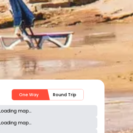
One Way
Round Trip
Loading map...
Loading map...