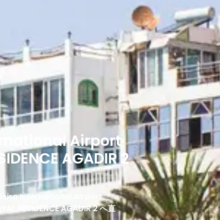
rnational Airport
SIDENCE AGADIR 2
International Airport
RESIDENCE AGADIR 2 へ直