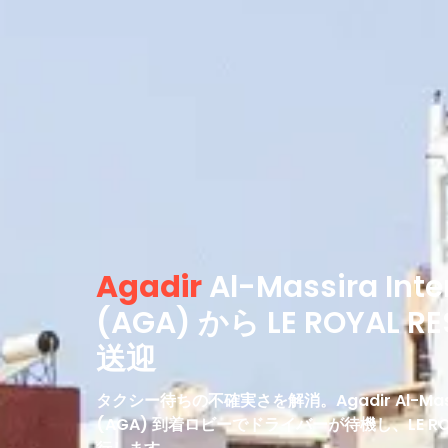
Agadir
Al-Massira Inte
(AGA) から LE ROYAL RE
送迎
タクシー待ちの不確実さを解消。Agadir Al-Massira 
(AGA) 到着ロビーでドライバーが待機し、LE ROYAL 