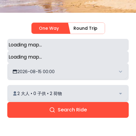
One Way
Round Trip
Loading map...
Loading map...
2026-08-15 00:00
2 大人 • 0 子供 • 2 荷物
Search Ride