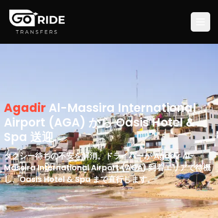
Agadir
Al-Massira International
Airport (AGA) から Oasis Hotel &
Spa 送迎
タクシー待ちの不安を解消。ドライバーが Agadir Al-
Massira International Airport (AGA) 到着エリアで待機
し、Oasis Hotel & Spa まで直行します。