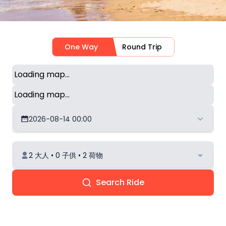
One Way
Round Trip
Loading map...
Loading map...
2026-08-14 00:00
2 大人 • 0 子供 • 2 荷物
Search Ride