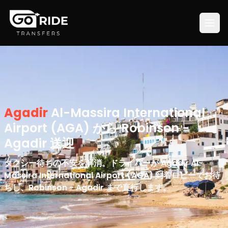
Agadir
Al-Massira International
Airport (AGA) から Robinson -
Agadir 送迎
タクシー待ちの不安を解消。ドライバーが Agadir Al-
Massira International Airport (AGA) 到着ロビーでお待
ちし、Robinson - Agadir まで直行します。