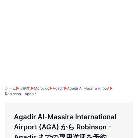
ホーム
▶
目的地
▶
Morocco
▶
Agadir
▶
Agadir Al Massira Airport
▶
Robinson - Agadir
Agadir Al-Massira International
Airport (AGA) から Robinson -
Agadir までの専用送迎を予約