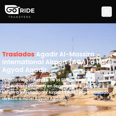
Traslados
Agadir Al-Massira
International Airport (AGA) a Hotel
Agyad Agadir
Evita la incertidumbre de la fila de taxis. Tu
conductor te espera en llegadas de Agadir Al-
Massira International Airport (AGA) para traslado
directo a Hotel Agyad Agadir.