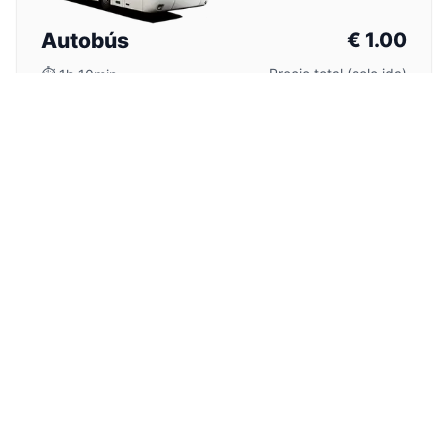
Autobús
€
1.00
Precio total (solo ida)
⏱
1h 10min
Parada más cercana del hotel. Caminata con equipaje
necesaria.