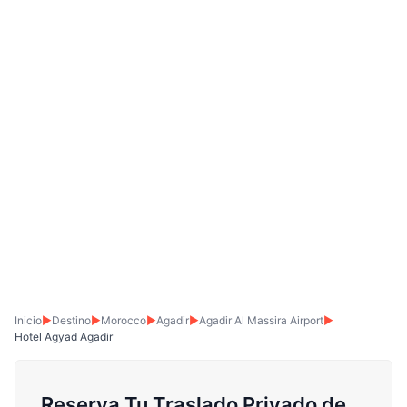
Inicio
▶
Destino
▶
Morocco
▶
Agadir
▶
Agadir Al Massira Airport
▶
Hotel Agyad Agadir
Reserva Tu Traslado Privado de