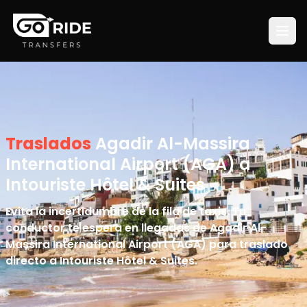
Traslados
Agadir Al-Massira
International Airport (AGA) a
Intouriste Hôtel & Suites
Evita la incertidumbre de la fila de taxis. Tu
conductor te espera en llegadas de Agadir Al-
Massira International Airport (AGA) para traslado
directo a Intouriste Hôtel & Suites.