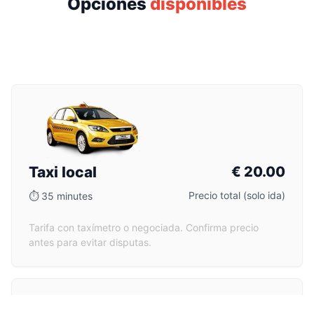
Opciones
disponibles
Taxi local
€
20.00
Precio total (solo ida)
⏱
35 minutes
Tarifa con taxímetro o negociada. Confirma precio
antes para evitar disputas.