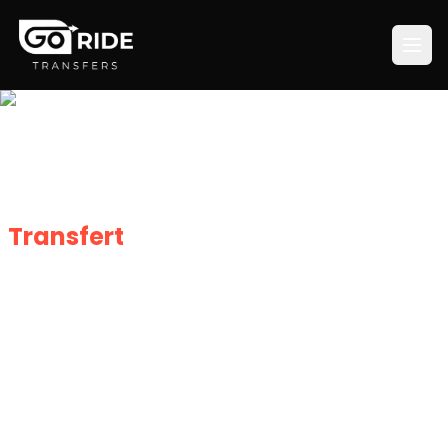
Transfert
de l'Aéroport d'Agadir
Al-Massira au Centre-Ville
Options de transport fiables de l'aéroport d'Agadir
vers la ville. Comparez les prix des taxis, les bus et
les temps de trajet pour votre arrivée.