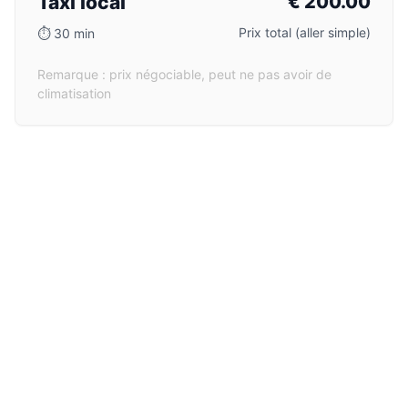
Taxi local
€
200.00
Prix total (aller simple)
⏱
30 min
Remarque : prix négociable, peut ne pas avoir de
climatisation
Bus
€
15.00
Prix total (aller simple)
⏱
75 min
Remarque : le bus peut s’arrêter au centre-ville ou à la
gare principale ; un taxi ou un autre transport local peut