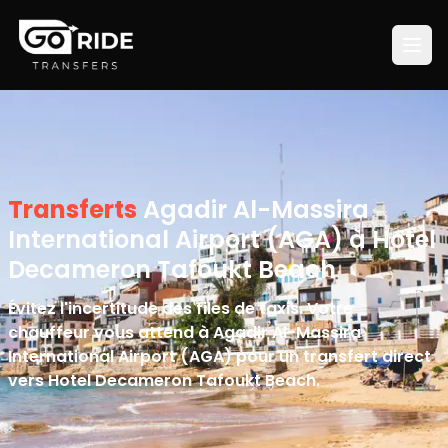
Transferts
Agadir Al-Massira
International Airport (AGA) à Hotel
Decameron Tafoukt Beach
Évitez l'incertitude des files de taxis. Votre
chauffeur vous attend à Agadir Al-Massira
International Airport (AGA) pour un transfert direct
vers Hotel Decameron Tafoukt Beach.