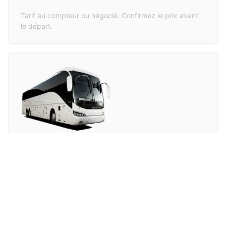
Tarif au compteur ou négocié. Confirmez le prix avant
le départ.
Bus
€
5.00
Prix total (aller simple)
⏱
1h 30min
Arrêt le plus proche de l'hôtel. Marche avec bagages
nécessaire.