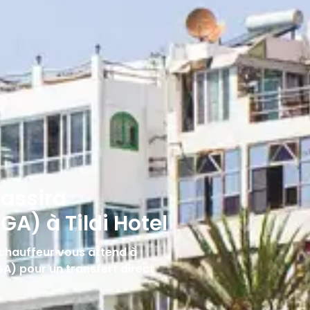
assira
GA) à Tildi Hotel
re chauffeur vous attend à
GA) pour un transfert direct