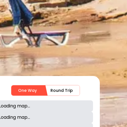
One Way
Round Trip
Loading map...
Loading map...