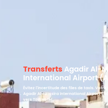
Transferts
Agadir Al-M
International Airport (A
Évitez l'incertitude des files de taxis. Vot
Agadir Al-Massira International Airport (A
vers Tildi Hotel.