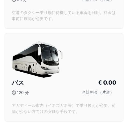
空港のタクシー乗り場に待機している車両を利用。料金は
事前に確認が必要です。
バス
€
0.00
合計料金（片道）
⏱
120 分
アガディール市内（イネズガネ等）で乗り換えが必要。荷
物が少ない方向けの安価な手段です。