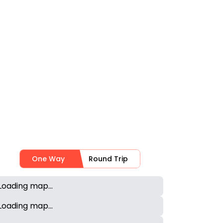
One Way
Round Trip
Loading map...
Loading map...