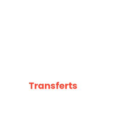
Transferts
Privés de l'
vers Taghazout
Rejoignez la côte atlantique en toute tranq
au transport de vos équipements de surf 