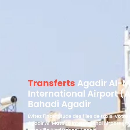
Transferts
Agadir Al-M
International Airport (
Bahadi Agadir
Évitez l'incertitude des files de taxis. Vot
Agadir Al-Massira International Airport (A