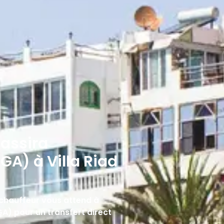
assira
AGA) à Villa Riad
re chauffeur vous attend à
GA) pour un transfert direct