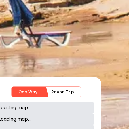
One Way
Round Trip
Loading map...
Loading map...