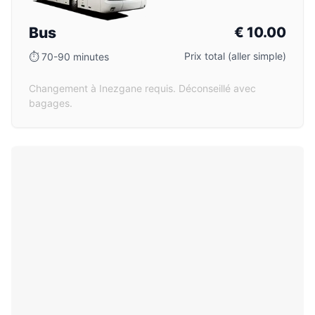
Bus
€
10.00
Prix total (aller simple)
⏱
70-90 minutes
Changement à Inezgane requis. Déconseillé avec
bagages.