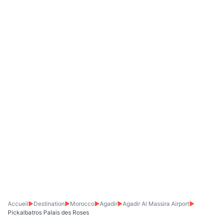
Accueil
▶
Destination
▶
Morocco
▶
Agadir
▶
Agadir Al Massira Airport
▶
Pickalbatros Palais des Roses