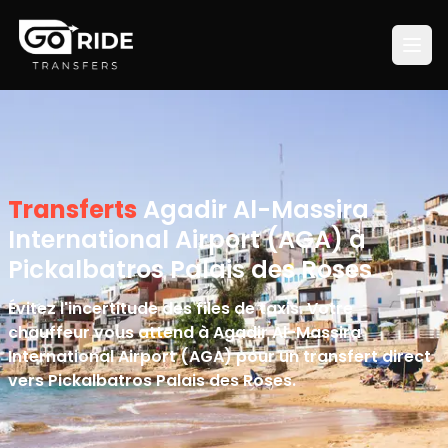
Transferts
Agadir Al-Massira
International Airport (AGA) à
Pickalbatros Palais des Roses
Évitez l'incertitude des files de taxis. Votre
chauffeur vous attend à Agadir Al-Massira
International Airport (AGA) pour un transfert direct
vers Pickalbatros Palais des Roses.