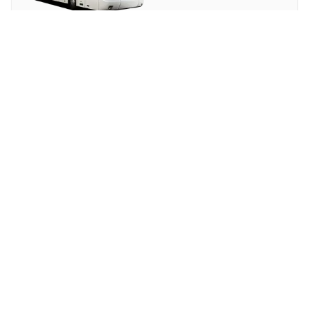
Bus
€
5.00
Prix total (aller simple)
⏱
1h 15min
Arrêt le plus proche de l'hôtel. Marche avec bagages
nécessaire.