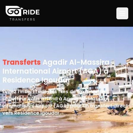
Transferts
Agadir Al-Massira
International Airport (AGA) à
Residence Igoudar
Évitez l'incertitude des files de taxis. Votre
chauffeur vous attend à Agadir Al-Massira
International Airport (AGA) pour un transfert direct
vers Residence Igoudar.