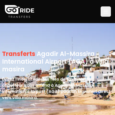
Transferts
Agadir Al-Massira
International Airport (AGA) à villa
masira
Évitez l'incertitude des files de taxis. Votre
chauffeur vous attend à Agadir Al-Massira
International Airport (AGA) pour un transfert direct
vers villa masira.